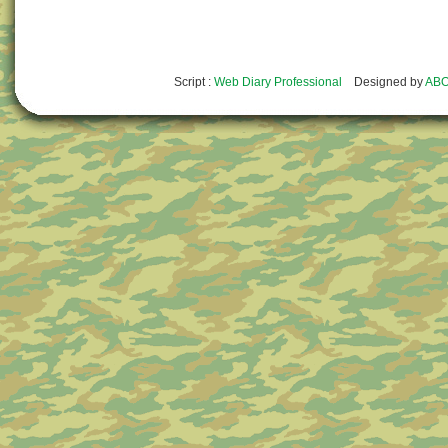
Script :
Web Diary Professional
Designed by
ABO