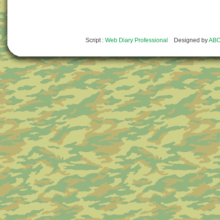
Script :
Web Diary Professional
Designed by
ABO