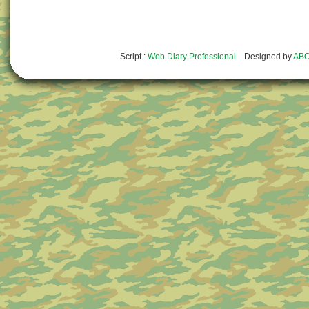
Script :
Web Diary Professional
Designed by
ABO