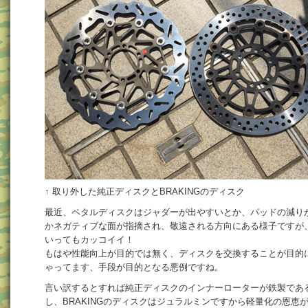
↑ 取り外した純正ディスクとBRAKINGのディスク
最近、ペタルディスクはジャダーが出やすいとか、パッドの減り
かネガティブな面が指摘され、敬遠される方向にある様子ですが
いってもカッコイイ！
もはや性能向上が目的では無く、ディスクを交換することが目的
ゃってます、手段が目的となる悪例ですね。
言い訳するとすれば純正ディスクのインナーローターが鉄製であ
し、BRAKINGのディスクはジュラルミンですから軽量化の恩恵