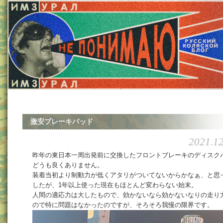
激安ブレーキパッド
2021.12
昨年の東日本一周出発前に交換したフロントブレーキのディスク
どうも良くありません。
装着当初より制動力が低くアタリがついてないからかなぁ、と思
したが、1年以上使った現在もほとんど変わらない始末。
人間の適応力は大したもので、効かないなら効かないなりの走り
ので特に問題はなかったのですが、そろそろ我慢の限界です。