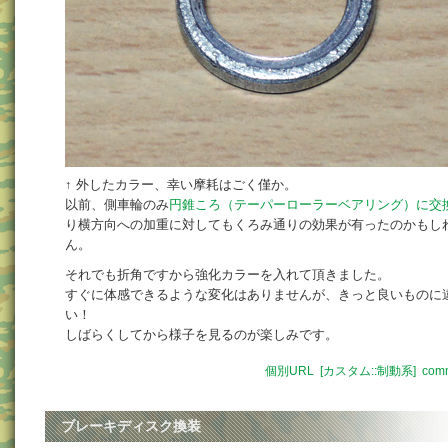
↑ 外したカラー、幸い摩耗はごく僅か。
以前、側車輪のみ
円錐ころ（テーパーローラーベアリング）に交
り横方向への加重に対してもくろみ通りの効果が有ったのかもし
ん。
それでも折角ですから強化カラーを入れて頂きました。
すぐに体感できるような変化はありませんが、きっと良いものに
い！
しばらくしてから様子を見るのが楽しみです。
個別URL
[カスタム::制動系]
comm
ブレーキディスク換装