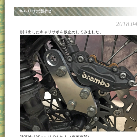
キャリサポ製作2
2018.04
削り出したキャリサポを仮止めしてみました。
計算通りばっちりですね！（自画自賛）