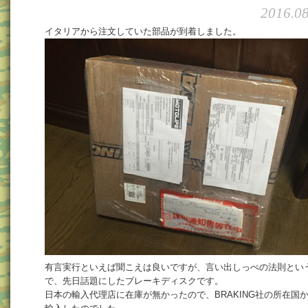
2016.08
イタリアから注文していた部品が到着しました。
有言実行といえば聞こえは良いですが、言い出しっぺの法則とい
で、先日話題にしたブレーキディスクです。
日本の輸入代理店に在庫が無かったので、BRAKING社の所在国