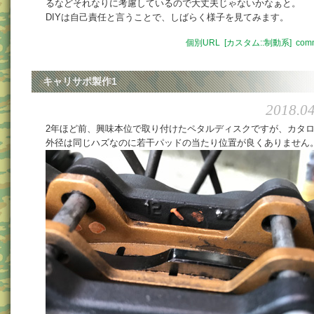
るなどそれなりに考慮しているので大丈夫じゃないかなぁと。
DIYは自己責任と言うことで、しばらく様子を見てみます。
個別URL
[カスタム::制動系]
comm
キャリサポ製作1
2018.04
2年ほど前、興味本位で取り付けたペタルディスクですが、カタ
外径は同じハズなのに若干パッドの当たり位置が良くありません