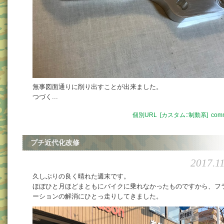
無事図面通りに削り出すことが出来ました。
つづく...
個別URL
[カスタム::制動系]
comm
プチ近代化改修
2017.1
久しぶりの良く晴れた週末です。
ほぼひと月ほどまともにバイクに乗れなかったものですから、フ
ーションの解消にひとっ走りしてきました。