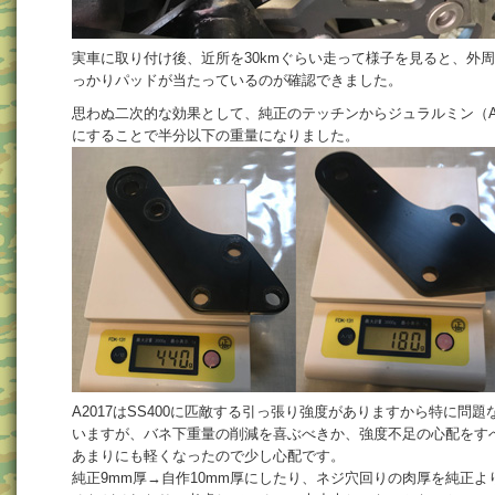
実車に取り付け後、近所を30kmぐらい走って様子を見ると、外
っかりパッドが当たっているのが確認できました。
思わぬ二次的な効果として、純正のテッチンからジュラルミン（A2
にすることで半分以下の重量になりました。
A2017はSS400に匹敵する引っ張り強度がありますから特に問題
いますが、バネ下重量の削減を喜ぶべきか、強度不足の心配をす
あまりにも軽くなったので少し心配です。
純正9mm厚→自作10mm厚にしたり、ネジ穴回りの肉厚を純正よ