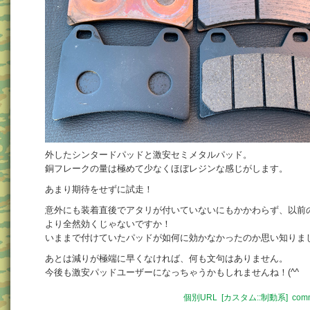
外したシンタードパッドと激安セミメタルパッド。
銅フレークの量は極めて少なくほぼレジンな感じがします。
あまり期待をせずに試走！
意外にも装着直後でアタリが付いていないにもかかわらず、以前
より全然効くじゃないですか！
いままで付けていたパッドが如何に効かなかったのか思い知りま
あとは減りが極端に早くなければ、何も文句はありません。
今後も激安パッドユーザーになっちゃうかもしれませんね！(^^
個別URL
[カスタム::制動系]
comm