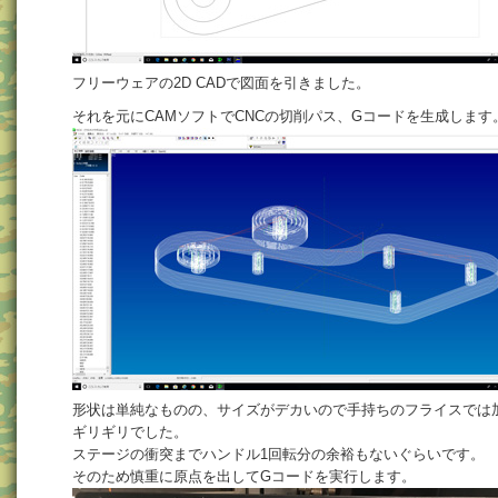
フリーウェアの2D CADで図面を引きました。
それを元にCAMソフトでCNCの切削パス、Gコードを生成します
形状は単純なものの、サイズがデカいので手持ちのフライスでは
ギリギリでした。
ステージの衝突までハンドル1回転分の余裕もないぐらいです。
そのため慎重に原点を出してGコードを実行します。